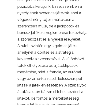
pozícióba kerüljünk. Ezzel szemben a
nyerőgépek szerencsejátékok, ahol a
végeredmény teljes mértékben a
szerencsén múlik, de a jackpotok és
bónusz játékok megismerése fokozhatja
a szórakozást és a nyerési esélyeket.
A rulett szintén egy izgalmas játék,
amelynél a döntés és a stratégia
keveredik a szerencsével. A különböző
tétek elhelyezése és a játéktípusok
megértése, mint a francia, az európai
vagy az amerikai rulett, kulcsszerepet
játszik a játék élvezetében. A szabályok
átlátása után bátran el lehet kezdeni a
játékot, de fontos a mértékletesség,
hogy a játék ne váljon kényszeressé.