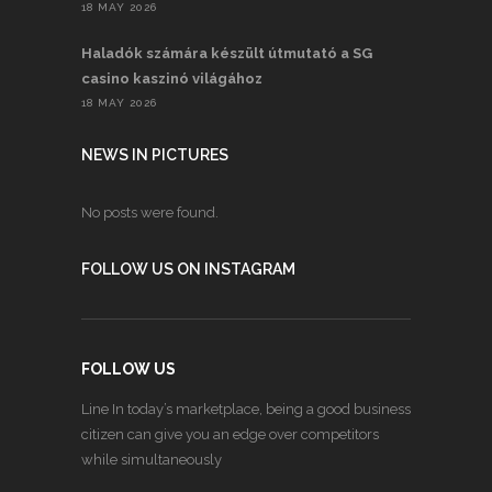
18 MAY 2026
Haladók számára készült útmutató a SG
casino kaszinó világához
18 MAY 2026
NEWS IN PICTURES
No posts were found.
FOLLOW US ON INSTAGRAM
FOLLOW US
Line In today’s marketplace, being a good business
citizen can give you an edge over competitors
while simultaneously