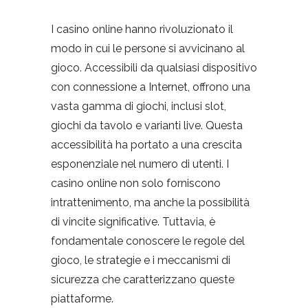
I casino online hanno rivoluzionato il
modo in cui le persone si avvicinano al
gioco. Accessibili da qualsiasi dispositivo
con connessione a Internet, offrono una
vasta gamma di giochi, inclusi slot,
giochi da tavolo e varianti live. Questa
accessibilità ha portato a una crescita
esponenziale nel numero di utenti. I
casino online non solo forniscono
intrattenimento, ma anche la possibilità
di vincite significative. Tuttavia, è
fondamentale conoscere le regole del
gioco, le strategie e i meccanismi di
sicurezza che caratterizzano queste
piattaforme.