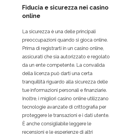
Fiducia e sicurezza nei casino
online
La sicurezza è una delle principali
preoccupazioni quando si gioca online.
Prima di registrarti in un casino online,
assicurati che sia autorizzato e regolato
da un ente competente. La convalida
della licenza può darti una certa
tranquillità riguardo alla sicurezza delle
tue informazioni personali e finanziarie.
Inoltre, i migliori casino online utilizzano
tecnologie avanzate di crittografia per
proteggere le transazioni e i dati utente.
È anche consigliabile leggere le
recensioni e le esperienze di altri