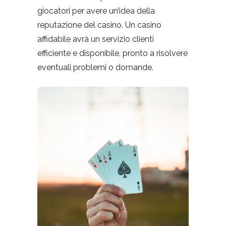
giocatori per avere un’idea della
reputazione del casino. Un casino
affidabile avrà un servizio clienti
efficiente e disponibile, pronto a risolvere
eventuali problemi o domande.