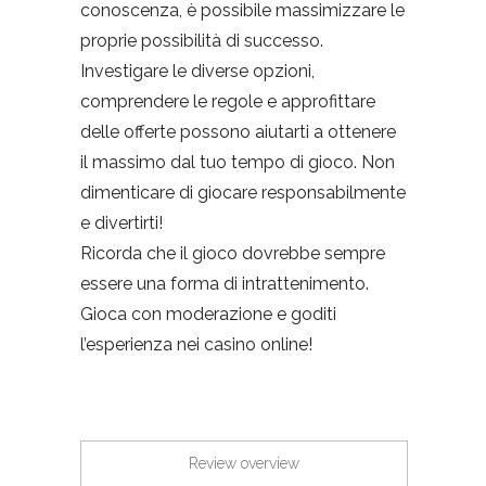
conoscenza, è possibile massimizzare le
proprie possibilità di successo.
Investigare le diverse opzioni,
comprendere le regole e approfittare
delle offerte possono aiutarti a ottenere
il massimo dal tuo tempo di gioco. Non
dimenticare di giocare responsabilmente
e divertirti!
Ricorda che il gioco dovrebbe sempre
essere una forma di intrattenimento.
Gioca con moderazione e goditi
l’esperienza nei casino online!
Review overview