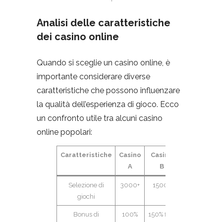
Analisi delle caratteristiche
dei casino online
Quando si sceglie un casino online, è
importante considerare diverse
caratteristiche che possono influenzare
la qualità dell’esperienza di gioco. Ecco
un confronto utile tra alcuni casino
online popolari:
Caratteristiche
Casino
Casino
Casino
A
B
C
Selezione di
3000+
1500+
2000+
giochi
Bonus di
100%
150% fino
200%