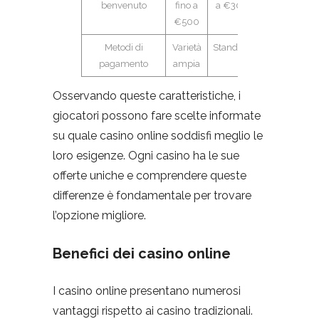
benvenuto
fino a
a €300
fino a
€500
€400
Metodi di
Varietà
Standard
Limitata
pagamento
ampia
Osservando queste caratteristiche, i
giocatori possono fare scelte informate
su quale casino online soddisfi meglio le
loro esigenze. Ogni casino ha le sue
offerte uniche e comprendere queste
differenze è fondamentale per trovare
l’opzione migliore.
Benefici dei casino online
I casino online presentano numerosi
vantaggi rispetto ai casino tradizionali.