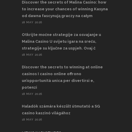
Discover the secrets of Malina Casino: how
to increase your chances of winning Kasyna
od dawna fascynują graczy na całym
18 MAY 2026
Otkrijte moćne strategije za osvajanje u
Malina Casino U svijetu igara na sreću,
strategije su ključne za uspjeh. Ovaj č
18 MAY 2026
Discover the secrets to winning at online
casinos I casino online offrono
un’opportunità unica per divertirsi e,
potenzi
18 MAY 2026
Haladók számára készült útmutató a SG
casino kaszinó világához
18 MAY 2026