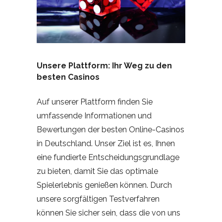
Unsere Plattform: Ihr Weg zu den
besten Casinos
Auf unserer Plattform finden Sie
umfassende Informationen und
Bewertungen der besten Online-Casinos
in Deutschland. Unser Ziel ist es, Ihnen
eine fundierte Entscheidungsgrundlage
zu bieten, damit Sie das optimale
Spielerlebnis genießen können. Durch
unsere sorgfältigen Testverfahren
können Sie sicher sein, dass die von uns