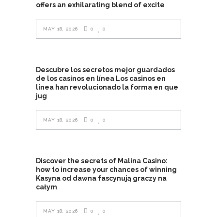
offers an exhilarating blend of excite
MAY 18, 2026
0
0
Descubre los secretos mejor guardados
de los casinos en línea Los casinos en
línea han revolucionado la forma en que
jug
MAY 18, 2026
0
0
Discover the secrets of Malina Casino:
how to increase your chances of winning
Kasyna od dawna fascynują graczy na
całym
MAY 18, 2026
0
0