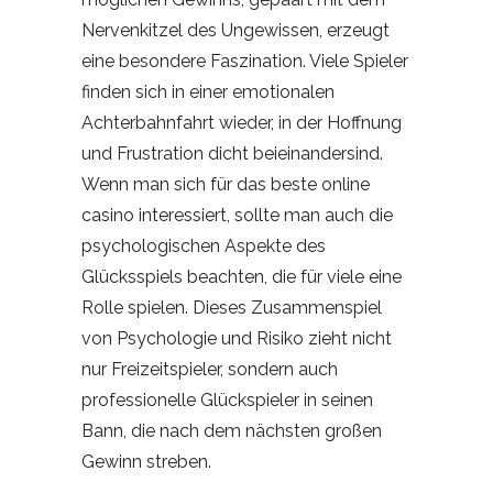
Nervenkitzel des Ungewissen, erzeugt
eine besondere Faszination. Viele Spieler
finden sich in einer emotionalen
Achterbahnfahrt wieder, in der Hoffnung
und Frustration dicht beieinandersind.
Wenn man sich für das
beste online
casino
interessiert, sollte man auch die
psychologischen Aspekte des
Glücksspiels beachten, die für viele eine
Rolle spielen. Dieses Zusammenspiel
von Psychologie und Risiko zieht nicht
nur Freizeitspieler, sondern auch
professionelle Glückspieler in seinen
Bann, die nach dem nächsten großen
Gewinn streben.