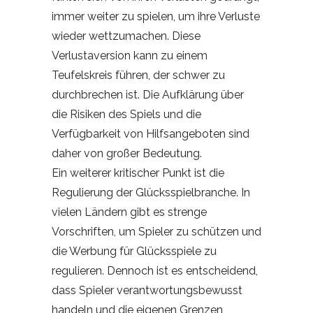
immer weiter zu spielen, um ihre Verluste
wieder wettzumachen. Diese
Verlustaversion kann zu einem
Teufelskreis führen, der schwer zu
durchbrechen ist. Die Aufklärung über
die Risiken des Spiels und die
Verfügbarkeit von Hilfsangeboten sind
daher von großer Bedeutung.
Ein weiterer kritischer Punkt ist die
Regulierung der Glücksspielbranche. In
vielen Ländern gibt es strenge
Vorschriften, um Spieler zu schützen und
die Werbung für Glücksspiele zu
regulieren. Dennoch ist es entscheidend,
dass Spieler verantwortungsbewusst
handeln und die eigenen Grenzen