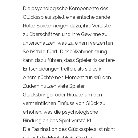
Die psychologische Komponente des
Glücksspiels spielt eine entscheidende
Rolle. Spieler neigen dazu, ihre Verluste
zu überschätzen und ihre Gewinne zu
unterschätzen, was zu einem verzerrten
Selbstbild führt. Diese Wahrnehmung
kann dazu führen, dass Spieler riskantere
Entscheidungen treffen, als sie es in
einem nüchternen Moment tun würden.
Zudem nutzen viele Spieler
Glücksbringer oder Rituale, um den
vermeintlichen Einfluss von Glück zu
erhöhen, was die psychologische
Bindung an das Spiel verstärkt.
Die Faszination des Glücksspiels ist nicht
nur auf die Möglichkeit, Geld zu