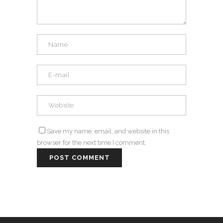
Save my name, email, and website in this
browser for the next time I comment.