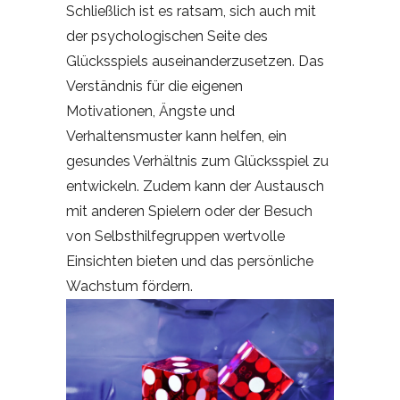
Schließlich ist es ratsam, sich auch mit
der psychologischen Seite des
Glücksspiels auseinanderzusetzen. Das
Verständnis für die eigenen
Motivationen, Ängste und
Verhaltensmuster kann helfen, ein
gesundes Verhältnis zum Glücksspiel zu
entwickeln. Zudem kann der Austausch
mit anderen Spielern oder der Besuch
von Selbsthilfegruppen wertvolle
Einsichten bieten und das persönliche
Wachstum fördern.