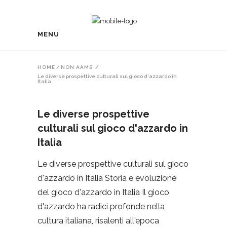
MENU
HOME
/
NON AAMS
/
Le diverse prospettive culturali sul gioco d'azzardo in
Italia
Le diverse prospettive
culturali sul gioco d'azzardo in
Italia
Le diverse prospettive culturali sul gioco
d'azzardo in Italia Storia e evoluzione
del gioco d'azzardo in Italia Il gioco
d'azzardo ha radici profonde nella
cultura italiana, risalenti all'epoca