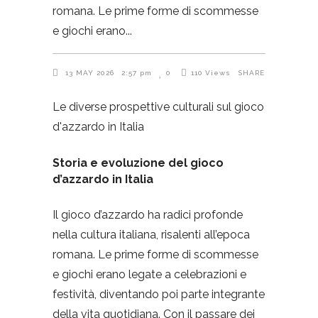
romana. Le prime forme di scommesse
e giochi erano
13 MAY 2026
2:57 pm
0
110
Views
SHARE
Le diverse prospettive culturali sul gioco
d'azzardo in Italia
Storia e evoluzione del gioco
d’azzardo in Italia
Il gioco d’azzardo ha radici profonde
nella cultura italiana, risalenti all’epoca
romana. Le prime forme di scommesse
e giochi erano legate a celebrazioni e
festività, diventando poi parte integrante
della vita quotidiana. Con il passare dei