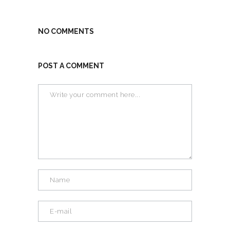
NO COMMENTS
POST A COMMENT