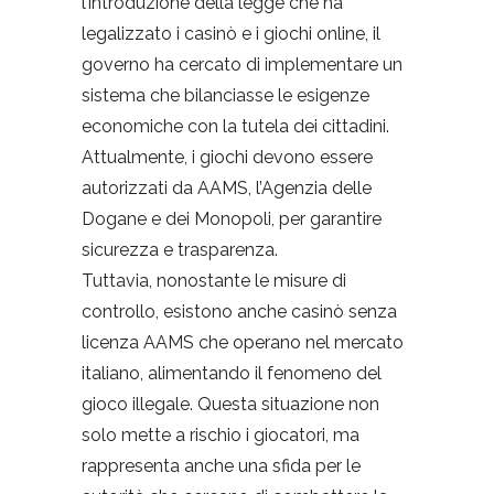
l’introduzione della legge che ha
legalizzato i casinò e i giochi online, il
governo ha cercato di implementare un
sistema che bilanciasse le esigenze
economiche con la tutela dei cittadini.
Attualmente, i giochi devono essere
autorizzati da AAMS, l’Agenzia delle
Dogane e dei Monopoli, per garantire
sicurezza e trasparenza.
Tuttavia, nonostante le misure di
controllo, esistono anche casinò senza
licenza AAMS che operano nel mercato
italiano, alimentando il fenomeno del
gioco illegale. Questa situazione non
solo mette a rischio i giocatori, ma
rappresenta anche una sfida per le