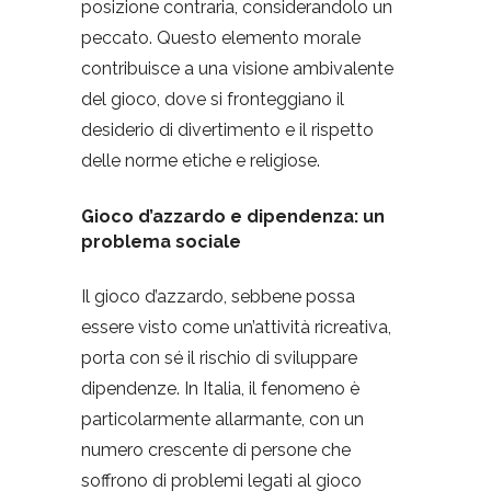
posizione contraria, considerandolo un
peccato. Questo elemento morale
contribuisce a una visione ambivalente
del gioco, dove si fronteggiano il
desiderio di divertimento e il rispetto
delle norme etiche e religiose.
Gioco d’azzardo e dipendenza: un
problema sociale
Il gioco d’azzardo, sebbene possa
essere visto come un’attività ricreativa,
porta con sé il rischio di sviluppare
dipendenze. In Italia, il fenomeno è
particolarmente allarmante, con un
numero crescente di persone che
soffrono di problemi legati al gioco