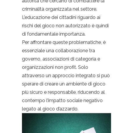
autorità che cercano di combattere la
criminalità organizzata nel settore.
L’educazione dei cittadini riguardo ai
rischi del gioco non autorizzato è quindi
di fondamentale importanza.
Per affrontare queste problematiche, è
essenziale una collaborazione tra
governo, associazioni di categoria e
organizzazioni non profit. Solo
attraverso un approccio integrato si può
sperare di creare un ambiente di gioco
più sicuro e responsabile, riducendo al
contempo l’impatto sociale negativo
legato al gioco d’azzardo.