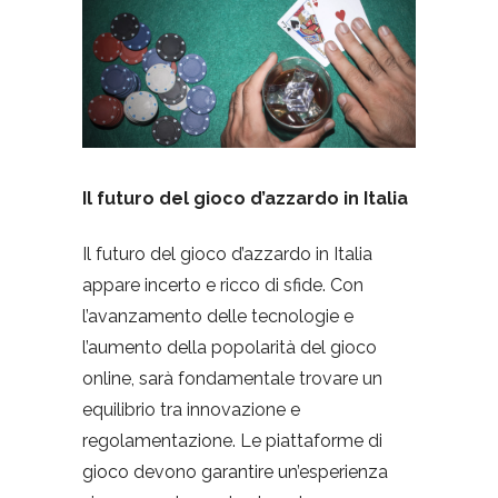
Il futuro del gioco d’azzardo in Italia
Il futuro del gioco d’azzardo in Italia
appare incerto e ricco di sfide. Con
l’avanzamento delle tecnologie e
l’aumento della popolarità del gioco
online, sarà fondamentale trovare un
equilibrio tra innovazione e
regolamentazione. Le piattaforme di
gioco devono garantire un’esperienza