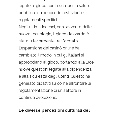
legate al gioco con i rischi per la salute
pubblica, introducendo restrizioni e
regolamenti specifici.
Negli ultimi decenni, con l’avvento delle
nuove tecnologie, il gioco d’azzardo è
stato ulteriormente trasformato.
L’espansione dei casinò online ha
cambiato il modo in cui gli italiani si
approcciano al gioco, portando alla luce
nuove questioni legate alla dipendenza
e alla sicurezza degli utenti. Questo ha
generato dibattiti su come affrontare la
regolamentazione di un settore in
continua evoluzione.
Le diverse percezioni culturali del